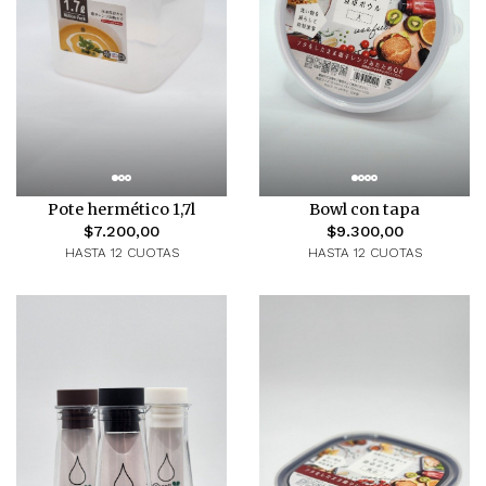
Pote hermético 1,7l
Bowl con tapa
$7.200,00
$9.300,00
HASTA 12 CUOTAS
HASTA 12 CUOTAS