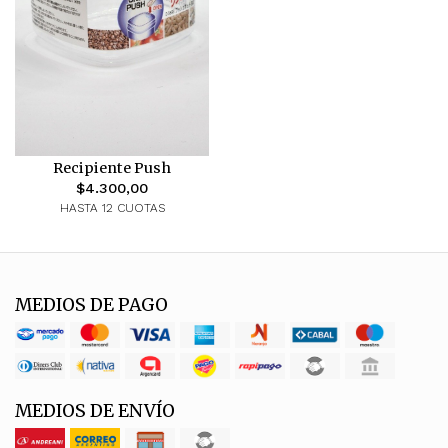
Recipiente Push
$4.300,00
HASTA 12 CUOTAS
MEDIOS DE PAGO
MEDIOS DE ENVÍO